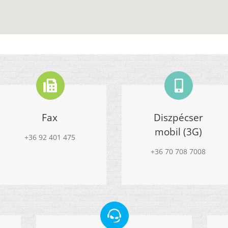
Fax
Diszpécser
mobil (3G)
+36 92 401 475
+36 70 708 7008