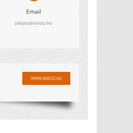
Email
zalajtsz@sinosz.hu
WWW.SINOSZ.HU