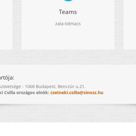
Teams
zala-tolmacs
rtója:
Szövetsége - 1068 Budapest, Benczúr u.21.
i Csilla országos elnök:
csetneki.csilla@sinosz.hu