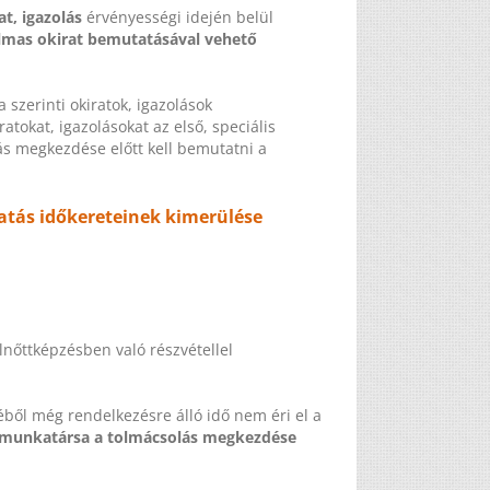
at, igazolás
érvényességi idején belül
lmas okirat bemutatásával vehető
ja szerinti okiratok, igazolások
atokat, igazolásokat az első, speciális
lás megkezdése előtt kell bemutatni a
tatás időkereteinek kimerülése
felnőttképzésben való részvétellel
éből még rendelkezésre álló idő nem éri el a
 munkatársa a tolmácsolás megkezdése