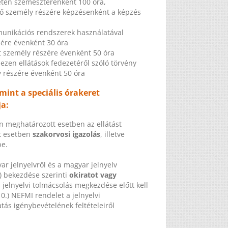
etén szemeszterenként 100 óra,
vő személy részére képzésenként a képzés
mmunikációs rendszerek használatával
zére évenként 30 óra
lt személy részére évenként 50 óra
 ezen ellátások fedezetéről szóló törvény
ly részére évenként 50 óra
mint a speciális órakeret
ja:
an meghatározott esetben az ellátást
tt esetben
szakorvosi igazolás
, illetve
be.
ar jelnyelvről és a magyar jelnyelv
(2) bekezdése szerinti
okiratot vagy
 jelnyelvi tolmácsolás megkezdése előtt kell
0.) NEFMI rendelet a jelnyelvi
tás igénybevételének feltételeiről