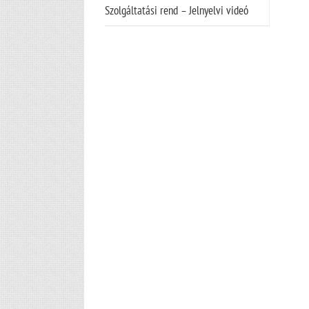
Szolgáltatási rend – Jelnyelvi videó