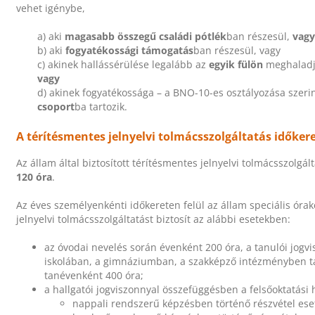
vehet igénybe,
a) aki
magasabb összegű családi pótlék
ban részesül,
vag
b) aki
fogyatékossági támogatás
ban részesül, vagy
c) akinek hallássérülése legalább az
egyik fülön
meghalad
vagy
d) akinek fogyatékossága – a BNO-10-es osztályozása szeri
csoport
ba tartozik.
A térítésmentes jelnyelvi tolmácsszolgáltatás időkere
Az állam által biztosított térítésmentes jelnyelvi tolmácsszolg
120 óra
.
Az éves személyenkénti időkereten felül az állam speciális óra
jelnyelvi tolmácsszolgáltatást biztosít az alábbi esetekben:
az óvodai nevelés során évenként 200 óra, a tanulói jogv
iskolában, a gimnáziumban, a szakképző intézményben ta
tanévenként 400 óra;
a hallgatói jogviszonnyal összefüggésben a felsőoktatási 
nappali rendszerű képzésben történő részvétel es