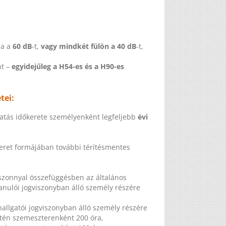
y
ja a
60 dB
-t,
vagy mindkét fülön a 40 dB
-t,
nt –
egyidejűleg a H54-es és a H90-es
tei:
áltatás időkerete személyenként legfeljebb
évi
keret formájában további térítésmentes
iszonnyal összefüggésben az általános
nulói jogviszonyban álló személy részére
hallgatói jogviszonyban álló személy részére
etén szemeszterenként 200 óra,