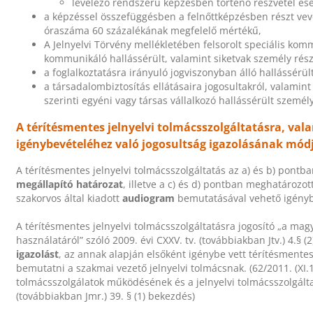
levelező rendszerű képzésben történő részvétel es
a képzéssel összefüggésben a felnőttképzésben részt ve
óraszáma 60 százalékának megfelelő mértékű,
A Jelnyelvi Törvény mellékletében felsorolt speciális ko
kommunikáló hallássérült, valamint siketvak személy rés
a foglalkoztatásra irányuló jogviszonyban álló hallássérü
a társadalombiztosítás ellátásaira jogosultakról, valamint
szerinti egyéni vagy társas vállalkozó hallássérült szemé
A térítésmentes jelnyelvi tolmácsszolgáltatásra, vala
igénybevételéhez való jogosultság igazolásának mód
A térítésmentes jelnyelvi tolmácsszolgáltatás az a) és b) pontb
megállapító határozat
, illetve a c) és d) pontban meghatározo
szakorvos által kiadott
audiogram
bemutatásával vehető igény
A térítésmentes jelnyelvi tolmácsszolgáltatásra jogosító „a magy
használatáról” szóló 2009. évi CXXV. tv. (továbbiakban Jtv.) 4.§ 
igazolást
, az annak alapján elsőként igénybe vett térítésmentes
bemutatni a szakmai vezető jelnyelvi tolmácsnak. (62/2011. (XI.1
tolmácsszolgálatok működésének és a jelnyelvi tolmácsszolgálta
(továbbiakban Jmr.) 39. § (1) bekezdés)