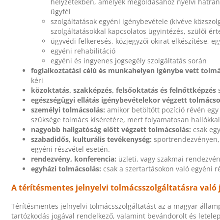
helyzetekben, amelyek megoldásához nyelvi hátrány
ügyfél
szolgáltatások egyéni igénybevétele (kivéve közszol
szolgáltatásokkal kapcsolatos ügyintézés, szülői ért
ügyvédi felkeresés, közjegyzői okirat elkészítése, e
egyéni rehabilitáció
egyéni és ingyenes jogsegély szolgáltatás során
foglalkoztatási célú és munkahelyen igénybe vett tolm
kéri
közoktatás, szakképzés, felsőoktatás és felnőttképzés
s
egészségügyi ellátás igénybevételekor végzett tolmácso
személyi tolmácsolás:
amikor betöltött pozíció révén egy
szüksége tolmács kíséretére, mert folyamatosan hallókkal
nagyobb hallgatóság előtt végzett tolmácsolás:
csak egy
szabadidős, kulturális tevékenység:
sportrendezvényen, 
egyéni részvétel esetén.
rendezvény, konferencia:
üzleti, vagy szakmai rendezvén
egyházi tolmácsolás:
csak a szertartásokon való egyéni r
A térítésmentes jelnyelvi tolmácsszolgáltatásra val
Térítésmentes jelnyelvi tolmácsszolgáltatást az a magyar álla
tartózkodás jogával rendelkező, valamint bevándorolt és letelepe