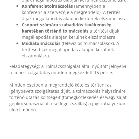
Konferenciatolmácsolás
(amennyiben a
konferencia szervezője a megrendelő). A térítési
díjak megállapodás alapján kerülnek elszámolásra.
Csoport számára szabadidős tevékenység
keretében történő tolmácsolás
a térítési díjak
megállapodás alapján kerülnek elszámolásra.
Médiatolmácsolás
(televíziós tolmácsolások). A
térítési díjak megállapodás alapján kerülnek
elszámolásra.
Feladategység: a Tolmácsszolgálat által nyújtott jelnyelvi
tolmácsszolgáltatás minden megkezdett 15 perce.
Minden esetben a megrendelő köteles téríteni az
igénybevett szolgáltatás díját, a tolmácsolás helyszínére
történő utazás költségeit (tömegközlekedés és/vagy saját
gépkocsi használat, esetleges szállás) a jogszabályokban
előírt módon.