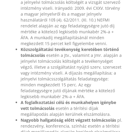
a jelnyelvi tolmácsolás költségét a vizsgát szervező
intézmény viseli. Irányadó: 2009. évi CXXV. törvény
a magyar jelnyelvről és a magyar jelnyelv
használatáról 10§ (4). 62/2011. (XI. 10.) NEFMI
rendelet alapján az egy
feladategységre jutó díj
mértéke a kötelező legkisebb munkabér 2%-a +
ÁFA. A munkadíj megállapításánál minden
megkezdett 15 percet kell figyelembe venni.
Közszolgáltatási tevékenység keretében történő
tolmácsolás
esetén a Jtv., valamint a Jmr. alapján a
jelnyelvi tolmácsolás költségét a tevékenységet
végző, illetve a szolgáltatást nyújtó szerv, szervezet
vagy intézmény viseli. A díjazás megállapítása; a
jelnyelvi tolmácsszolgáltatás feladategysége:
minden megkezdett 15 perc. Az egy
feladategységre jutó díjának mértéke a kötelező
legkisebb munkabér 2%-a + ÁFA.
A foglalkoztatási célú és munkahelyen igénybe
vett tolmácsolás
esetén a térítési díjak
megállapodás alapján kerülnek elszámolásra.
Nagyobb hallgatóság előtt végzett tolmácsolás
pl.
rendezvény, konferencia, színház esetén a térítési
díjak megállapodás alapján kerülnek elszámolásra.