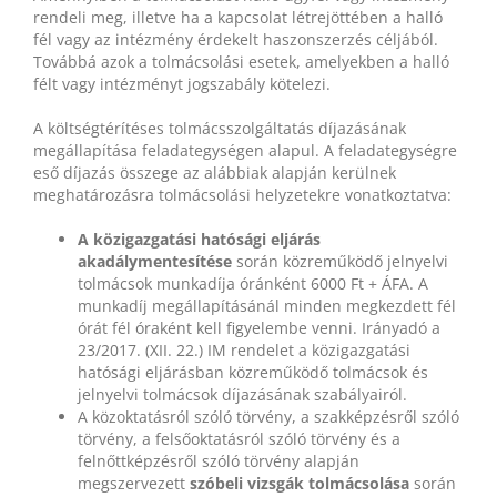
rendeli meg, illetve ha a kapcsolat létrejöttében a halló
fél vagy az intézmény érdekelt haszonszerzés céljából.
Továbbá azok a tolmácsolási esetek, amelyekben a halló
félt vagy intézményt jogszabály kötelezi.
A költségtérítéses tolmácsszolgáltatás díjazásának
megállapítása feladategységen alapul. A feladategységre
eső díjazás összege az alábbiak alapján kerülnek
meghatározásra tolmácsolási helyzetekre vonatkoztatva:
A közigazgatási hatósági eljárás
akadálymentesítése
során közreműködő jelnyelvi
tolmácsok
munkadíja óránként 6000 Ft + ÁFA. A
munkadíj megállapításánál minden megkezdett fél
órát fél óraként kell figyelembe venni. Irányadó a
23/2017. (XII. 22.) IM rendelet a közigazgatási
hatósági eljárásban közreműködő tolmácsok és
jelnyelvi tolmácsok díjazásának szabályairól.
A közoktatásról szóló törvény, a szakképzésről szóló
törvény, a felsőoktatásról szóló törvény és a
felnőttképzésről szóló törvény alapján
megszervezett
szóbeli vizsgák tolmácsolása
során