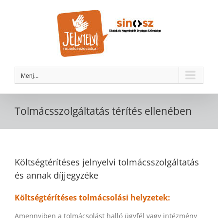
Kihagyás
Menj...
Tolmácsszolgáltatás térítés ellenében
Költségtérítéses jelnyelvi tolmácsszolgáltatás
és annak díjjegyzéke
Költségtérítéses tolmácsolási helyzetek:
Amennyiben a tolmácsolást halló ügyfél vagy intézmény